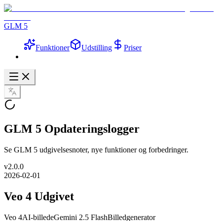
GLM 5
Funktioner
Udstilling
Priser
GLM 5 Opdateringslogger
Se GLM 5 udgivelsesnoter, nye funktioner og forbedringer.
v
2.0.0
2026-02-01
Veo 4 Udgivet
Veo 4
AI-billede
Gemini 2.5 Flash
Billedgenerator