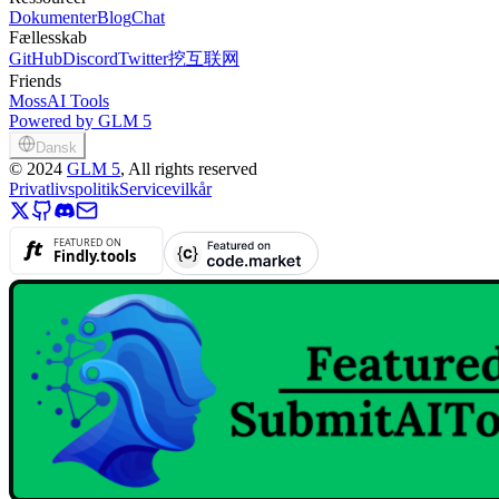
Dokumenter
Blog
Chat
Fællesskab
GitHub
Discord
Twitter
挖互联网
Friends
MossAI Tools
Powered by GLM 5
Dansk
©
2024
GLM 5
, All rights reserved
Privatlivspolitik
Servicevilkår