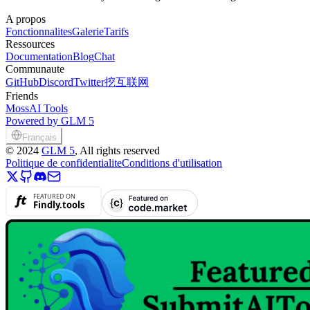
A propos
Fonctionnalites
Galerie
Tarifs
Ressources
Documentation
Blog
Chat
Communaute
GitHub
Discord
Twitter
挖互联网
Friends
MossAI Tools
Powered by GLM 5
Français
©
2024
GLM 5
, All rights reserved
Politique de confidentialite
Conditions d'utilisation