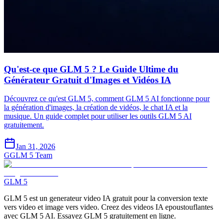
Qu'est-ce que GLM 5 ? Le Guide Ultime du
Générateur Gratuit d'Images et Vidéos IA
Découvrez ce qu'est GLM 5, comment GLM 5 AI fonctionne pour
la génération d'images, la création de vidéos, le chat IA et la
musique. Un guide complet pour utiliser les outils GLM 5 AI
gratuitement.
Jan 31, 2026
G
GLM 5 Team
GLM 5
GLM 5 est un generateur video IA gratuit pour la conversion texte
vers video et image vers video. Creez des videos IA epoustouflantes
avec GLM 5 AI. Essayez GLM 5 gratuitement en ligne.