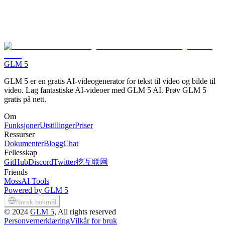
Videoforbedring
Før og etter sammenligning som viser GLM 5 AI-videoforbedring
drevet av Google Veo-teknologi
GLM 5
GLM 5 er en gratis AI-videogenerator for tekst til video og bilde til
video. Lag fantastiske AI-videoer med GLM 5 AI. Prøv GLM 5
gratis på nett.
Om
Funksjoner
Utstillinger
Priser
Ressurser
Dokumenter
Blogg
Chat
Fellesskap
GitHub
Discord
Twitter
挖互联网
Friends
MossAI Tools
Powered by GLM 5
Norsk bokmål
©
2024
GLM 5
, All rights reserved
Personvernerklæring
Vilkår for bruk